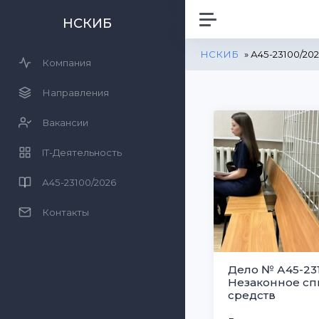
НСКИБ
НСКИБ
» А45-23100/20
Компания
Направления
Вакансии
IT-Деятельность
А45-23100/2026
Контакты
Дело № А45-231
Незаконное с
средств