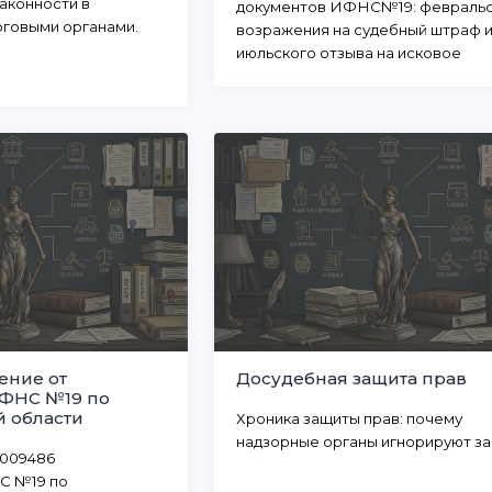
аконности в
документов ИФНС№19: февpальс
оговыми органами.
возражения на судебный штраф 
июльского отзыва на исковое
заявление
ение от
Досудебная защита прав
ФНС №19 по
 области
Хроника защиты прав: почему
надзорные органы игнорируют за
/009486
С №19 по