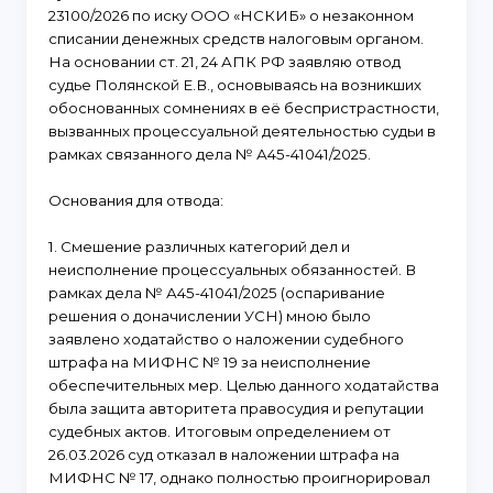
23100/2026 по иску ООО «НСКИБ» о незаконном
списании денежных средств налоговым органом.
На основании ст. 21, 24 АПК РФ заявляю отвод
судье Полянской Е.В., основываясь на возникших
обоснованных сомнениях в её беспристрастности,
вызванных процессуальной деятельностью судьи в
рамках связанного дела № А45-41041/2025.
Основания для отвода:
1. Смешение различных категорий дел и
неисполнение процессуальных обязанностей. В
рамках дела № А45-41041/2025 (оспаривание
решения о доначислении УСН) мною было
заявлено ходатайство о наложении судебного
штрафа на МИФНС № 19 за неисполнение
обеспечительных мер. Целью данного ходатайства
была защита авторитета правосудия и репутации
судебных актов. Итоговым определением от
26.03.2026 суд отказал в наложении штрафа на
МИФНС № 17, однако полностью проигнорировал