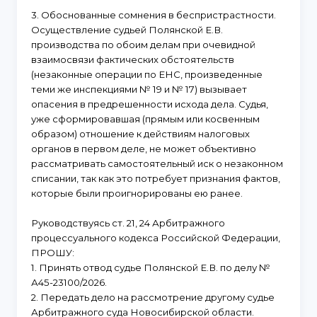
3. Обоснованные сомнения в беспристрастности.
Осуществление судьей Полянской Е.В.
производства по обоим делам при очевидной
взаимосвязи фактических обстоятельств
(незаконные операции по ЕНС, произведенные
теми же инспекциями № 19 и № 17) вызывает
опасения в предрешенности исхода дела. Судья,
уже сформировавшая (прямым или косвенным
образом) отношение к действиям налоговых
органов в первом деле, не может объективно
рассматривать самостоятельный иск о незаконном
списании, так как это потребует признания фактов,
которые были проигнорированы ею ранее.
Руководствуясь ст. 21, 24 Арбитражного
процессуального кодекса Российской Федерации,
ПРОШУ:
1. Принять отвод судье Полянской Е.В. по делу №
А45-23100/2026.
2. Передать дело на рассмотрение другому судье
Арбитражного суда Новосибирской области.