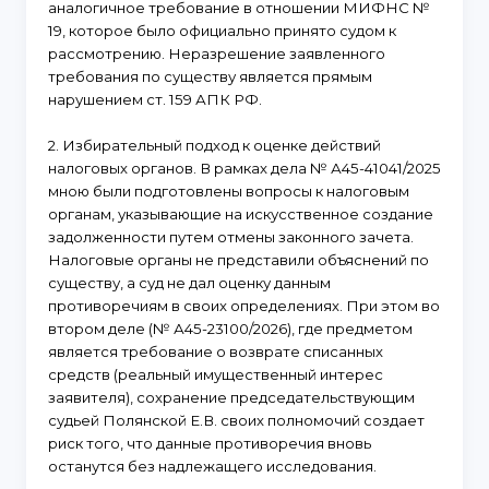
аналогичное требование в отношении МИФНС №
19, которое было официально принято судом к
рассмотрению. Неразрешение заявленного
требования по существу является прямым
нарушением ст. 159 АПК РФ.
2. Избирательный подход к оценке действий
налоговых органов. В рамках дела № А45-41041/2025
мною были подготовлены вопросы к налоговым
органам, указывающие на искусственное создание
задолженности путем отмены законного зачета.
Налоговые органы не представили объяснений по
существу, а суд не дал оценку данным
противоречиям в своих определениях. При этом во
втором деле (№ А45-23100/2026), где предметом
является требование о возврате списанных
средств (реальный имущественный интерес
заявителя), сохранение председательствующим
судьей Полянской Е.В. своих полномочий создает
риск того, что данные противоречия вновь
останутся без надлежащего исследования.