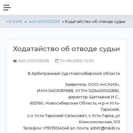
НСКИБ
»
А45-23100/2026
» Ходатайство об отводе судьи
Ходатайство об отводе судьи
А45-23100/2026
30-06-2026, 10:50
В Арбитражный суд Новосибирской области
Заявитель: ООО «НСКИБ»,
ИНН 5403067688, ОГРН 1225400002882,
директор Щетников И.С.,
632160, Новосибирская Область, м.р-н Усть-
Таркский,
с.п. Усть-Таркский Сельсовет, с Усть-Тарка, ул
Комсомольская, 103
Телефон: +79139124046 эл. почта: arbitr@nskib.ru