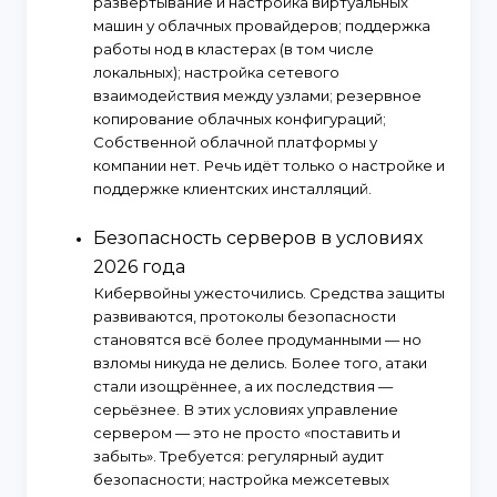
развёртывание и настройка виртуальных
машин у облачных провайдеров; поддержка
работы нод в кластерах (в том числе
локальных); настройка сетевого
взаимодействия между узлами; резервное
копирование облачных конфигураций;
Собственной облачной платформы у
компании нет. Речь идёт только о настройке и
поддержке клиентских инсталляций.
Безопасность серверов в условиях
2026 года
Кибервойны ужесточились. Средства защиты
развиваются, протоколы безопасности
становятся всё более продуманными — но
взломы никуда не делись. Более того, атаки
стали изощрённее, а их последствия —
серьёзнее. В этих условиях управление
сервером — это не просто «поставить и
забыть». Требуется: регулярный аудит
безопасности; настройка межсетевых