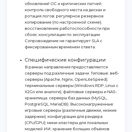
обновлений ОС и критических патчей;
контроль свободного места на дисках и
ротация логов; регулярное резервное
копирование (по настроенной схеме);
восстановление работоспособности при
сбоях; консультации по эксплуатации.
Сопровождение не гарантирует SLA с
фиксированным временем ответа.
Специфические конфигурации
В рамках направления предоставляются
серверы под различные задачи. Типовые: веб-
серверы (Apache, Nginx, OpenLiteSpeed);
терминальные серверы (Windows RDP, Linux с
X2Go или аналоги); файловые серверы и NAS-
хранилища; серверы баз данных (MySQL,
PostgreSQL, MariaDB). Высоконагруженные:
игровые серверы (различные движки, низкие
задержки); конфигурации для рендера
(CPU/GPU); мини-кластеры для локальных
моделей ИИ; хранение больших объёмов